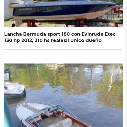
Lancha Bermuda sport 180 con Evinrude Etec
130 hp 2012, 310 hs reales!! Unico dueño