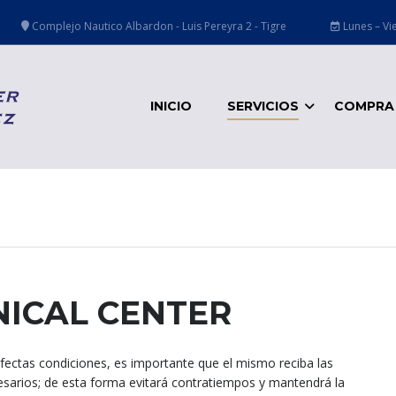
Complejo Nautico Albardon - Luis Pereyra 2 - Tigre
Lunes – Vie
INICIO
SERVICIOS
COMPRA 
NICAL CENTER
ectas condiciones, es importante que el mismo reciba las
esarios; de esta forma evitará contratiempos y mantendrá la